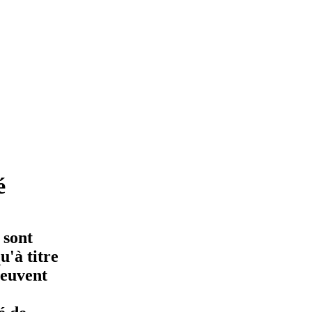
é
 sont
'à titre
peuvent