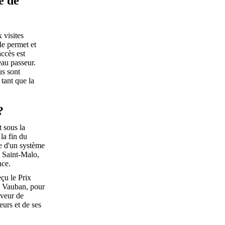
é de
 visites
le permet et
accès est
eau passeur.
us sont
tant que la
?
t sous la
la fin du
e d'un système
à Saint-Malo,
nce.
eçu le Prix
n Vauban, pour
aveur de
urs et de ses