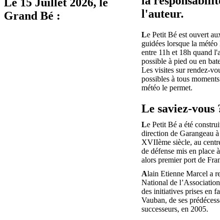
la responsabilit
Le
15 Juillet 2026
, le
l'auteur.
Grand Bé :
L
e Petit Bé est ouvert aux
guidées lorsque la météo 
entre 11h et 18h quand l'
possible à pied ou en bat
Les visites sur rendez-vo
possibles à tous moments 
météo le permet.
Le saviez-vous 
L
e Petit Bé a été construi
direction de Garangeau à 
XVIIème siècle, au centr
de défense mis en place 
alors premier port de Fra
A
lain Etienne Marcel a r
National de l’Associatio
des initiatives prises en f
Vauban, de ses prédécesse
successeurs, en 2005.