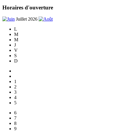
Horaires d'ouverture
Juillet 2026
L
M
M
J
V
S
D
1
2
3
4
5
6
7
8
9