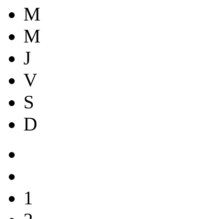
M
M
J
V
S
D
1