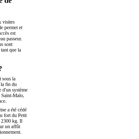
é de
 visites
le permet et
accès est
eau passeur.
us sont
tant que la
?
t sous la
la fin du
e d'un système
à Saint-Malo,
nce.
ine a été cédé
 fort du Petit
 2300 kg. Il
ur un affût
tionnement.