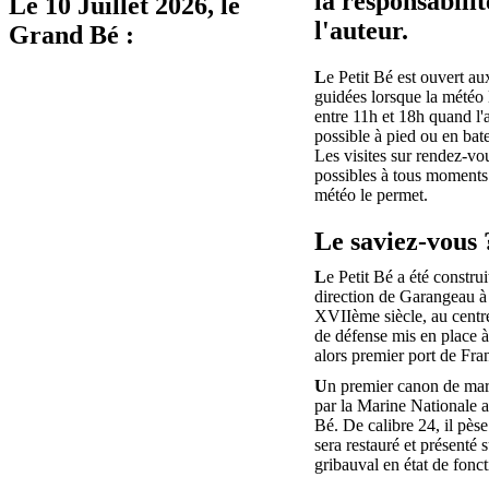
la responsabilit
Le
10 Juillet 2026
, le
l'auteur.
Grand Bé :
L
e Petit Bé est ouvert aux
guidées lorsque la météo 
entre 11h et 18h quand l'
possible à pied ou en bat
Les visites sur rendez-vo
possibles à tous moments 
météo le permet.
Le saviez-vous 
L
e Petit Bé a été construi
direction de Garangeau à 
XVIIème siècle, au centr
de défense mis en place 
alors premier port de Fra
U
n premier canon de mar
par la Marine Nationale au
Bé. De calibre 24, il pèse
sera restauré et présenté s
gribauval en état de fonc