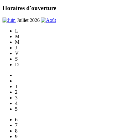
Horaires d'ouverture
Juillet 2026
L
M
M
J
V
S
D
1
2
3
4
5
6
7
8
9