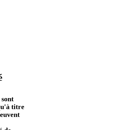
é
 sont
'à titre
peuvent