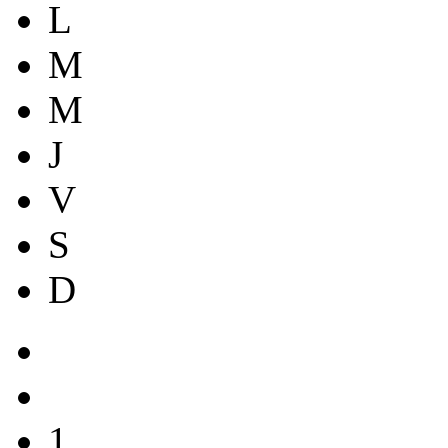
L
M
M
J
V
S
D
1