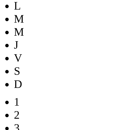
L
M
M
J
V
S
D
1
2
3