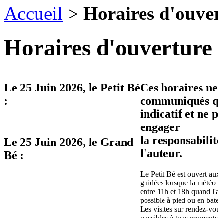
Accueil
>
Horaires d'ouve
Horaires d'ouverture 
Le
25 Juin 2026
, le Petit Bé
Ces horaires ne
:
communiqués qu
indicatif et ne 
engager
la responsabilit
Le
25 Juin 2026
, le Grand
l'auteur.
Bé :
L
e Petit Bé est ouvert aux
guidées lorsque la météo 
entre 11h et 18h quand l'
possible à pied ou en bat
Les visites sur rendez-vo
possibles à tous moments 