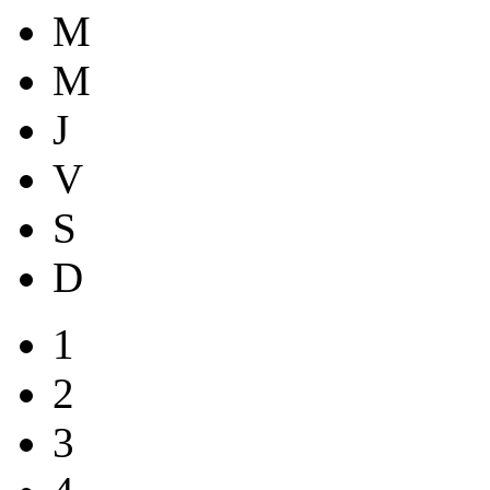
M
M
J
V
S
D
1
2
3