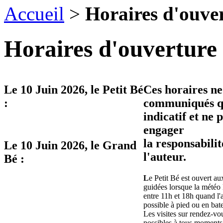
Accueil
>
Horaires d'ouve
Horaires d'ouverture 
Le
10 Juin 2026
, le Petit Bé
Ces horaires ne
:
communiqués qu
indicatif et ne 
engager
la responsabilit
Le
10 Juin 2026
, le Grand
l'auteur.
Bé :
L
e Petit Bé est ouvert aux
guidées lorsque la météo 
entre 11h et 18h quand l'
possible à pied ou en bat
Les visites sur rendez-vo
possibles à tous moments 