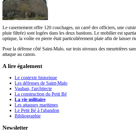
L
e casernement offre 120 couchages, un carré des officiers, une cuisine
pluie filtrée) sont logées dans les deux bastions. Le mobilier est spar
optique, la voûte en pierre était particulièrement plate afin de laisser r
P
our la défense côté Saint-Malo, sur trois niveaux des meurtrières san
attaque au canon.
A lire également
Le contexte historique
Les défenses de Saint-Malo
Vauban, l'architecte
La construction du Petit Bé
La vie militaire
Les attaques maritimes
Le Petit Bé à l'abandon
Bibliographie
Newsletter