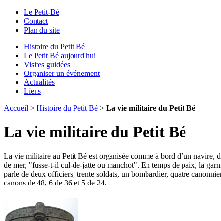
Le Petit-Bé
Contact
Plan du site
Histoire du Petit Bé
Le Petit Bé aujourd'hui
Visites guidées
Organiser un événement
Actualités
Liens
Accueil
>
Histoire du Petit Bé
>
La vie militaire du Petit Bé
La vie militaire du Petit Bé
L
a vie militaire au Petit Bé est organisée comme à bord d’un navire, d’a
de mer, "fusse-t-il cul-de-jatte ou manchot". En temps de paix, la gar
parle de deux officiers, trente soldats, un bombardier, quatre canonni
canons de 48, 6 de 36 et 5 de 24.