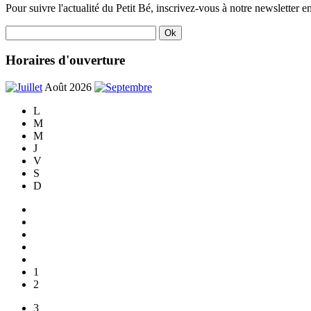
Pour suivre l'actualité du Petit Bé, inscrivez-vous à notre newsletter en
Horaires d'ouverture
Août 2026
L
M
M
J
V
S
D
1
2
3