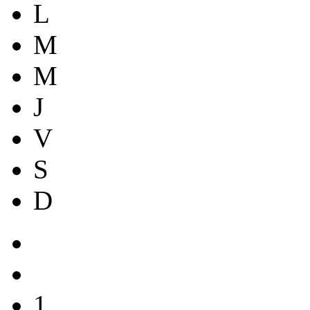
L
M
M
J
V
S
D
1