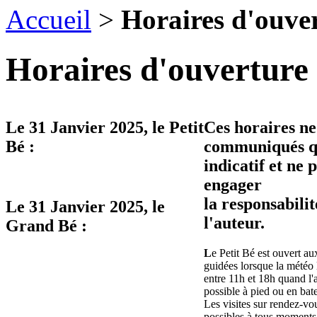
Accueil
>
Horaires d'ouve
Horaires d'ouverture 
Le
31 Janvier 2025
, le Petit
Ces horaires ne
Bé :
communiqués qu
indicatif et ne 
engager
la responsabilit
Le
31 Janvier 2025
, le
l'auteur.
Grand Bé :
L
e Petit Bé est ouvert aux
guidées lorsque la météo 
entre 11h et 18h quand l'
possible à pied ou en bat
Les visites sur rendez-vo
possibles à tous moments 