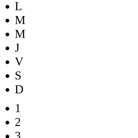
L
M
M
J
V
S
D
1
2
3