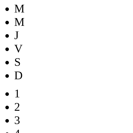
M
M
J
V
S
D
1
2
3