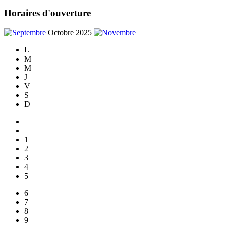
Horaires d'ouverture
Octobre 2025
L
M
M
J
V
S
D
1
2
3
4
5
6
7
8
9