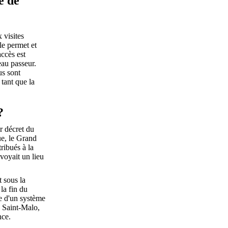
é de
 visites
le permet et
accès est
eau passeur.
us sont
tant que la
?
r décret du
ue, le Grand
tribués à la
voyait un lieu
t sous la
la fin du
e d'un système
à Saint-Malo,
nce.