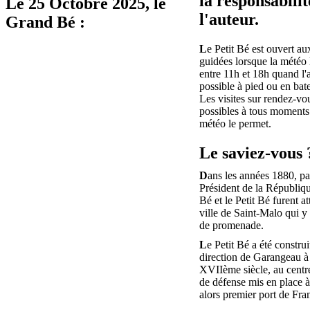
la responsabilit
Le
25 Octobre 2025
, le
l'auteur.
Grand Bé :
L
e Petit Bé est ouvert aux
guidées lorsque la météo 
entre 11h et 18h quand l'
possible à pied ou en bat
Les visites sur rendez-vo
possibles à tous moments 
météo le permet.
Le saviez-vous 
D
ans les années 1880, pa
Président de la Républiq
Bé et le Petit Bé furent at
ville de Saint-Malo qui y 
de promenade.
L
e Petit Bé a été construi
direction de Garangeau à 
XVIIème siècle, au centr
de défense mis en place 
alors premier port de Fra