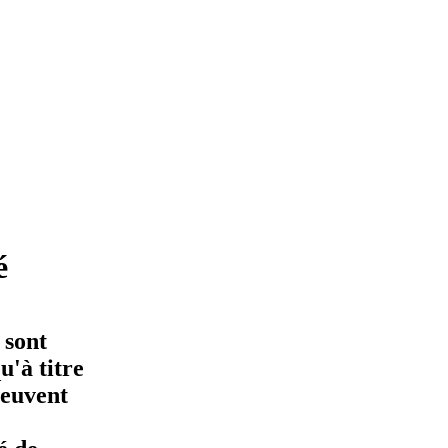
é
 sont
'à titre
peuvent