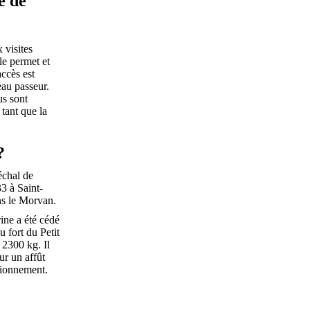
é de
 visites
le permet et
accès est
eau passeur.
us sont
tant que la
?
échal de
3 à Saint-
ns le Morvan.
ine a été cédé
 fort du Petit
 2300 kg. Il
ur un affût
tionnement.