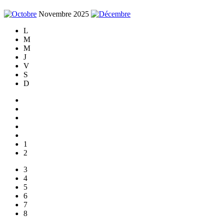
Novembre 2025
L
M
M
J
V
S
D
1
2
3
4
5
6
7
8