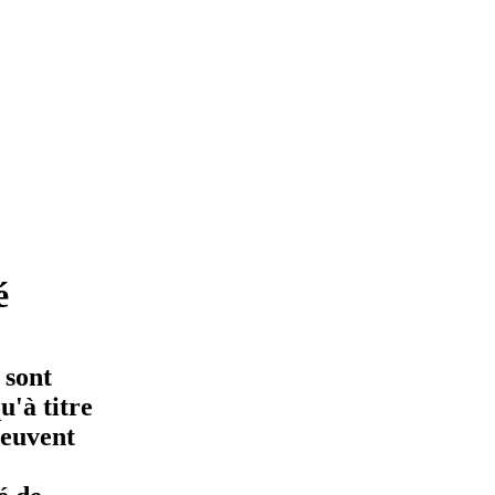
é
 sont
'à titre
peuvent