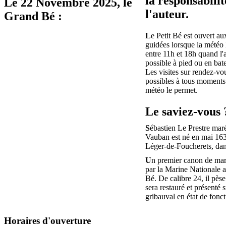
la responsabilit
Le
22 Novembre 2025
, le
l'auteur.
Grand Bé :
L
e Petit Bé est ouvert aux
guidées lorsque la météo 
entre 11h et 18h quand l'
possible à pied ou en bat
Les visites sur rendez-vo
possibles à tous moments 
météo le permet.
Le saviez-vous 
S
ébastien Le Prestre mar
Vauban est né en mai 163
Léger-de-Foucherets, da
U
n premier canon de mar
par la Marine Nationale au
Bé. De calibre 24, il pèse
sera restauré et présenté s
gribauval en état de fonc
Horaires d'ouverture