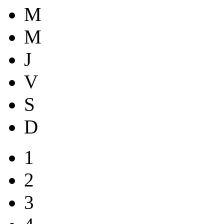
M
M
J
V
S
D
1
2
3