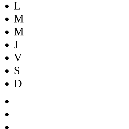
L
M
M
J
V
S
D