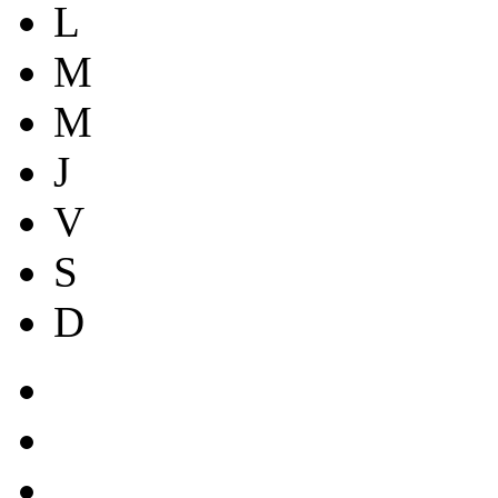
L
M
M
J
V
S
D