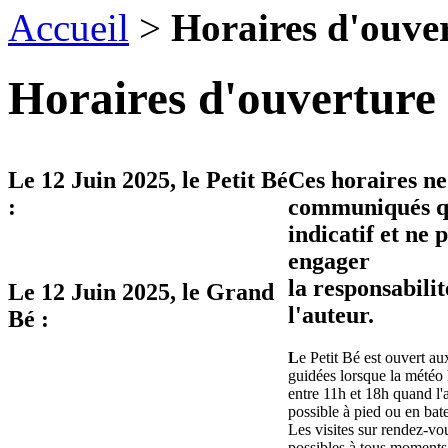
Accueil
>
Horaires d'ouve
Horaires d'ouverture 
Le
12 Juin 2025
, le Petit Bé
Ces horaires ne
:
communiqués qu
indicatif et ne 
engager
la responsabilit
Le
12 Juin 2025
, le Grand
l'auteur.
Bé :
L
e Petit Bé est ouvert aux
guidées lorsque la météo 
entre 11h et 18h quand l'
possible à pied ou en bat
Les visites sur rendez-vo
possibles à tous moments 