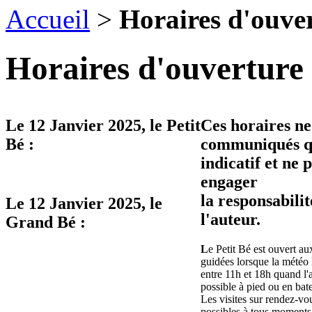
Accueil
>
Horaires d'ouve
Horaires d'ouverture 
Le
12 Janvier 2025
, le Petit
Ces horaires ne
Bé :
communiqués qu
indicatif et ne 
engager
la responsabilit
Le
12 Janvier 2025
, le
l'auteur.
Grand Bé :
L
e Petit Bé est ouvert aux
guidées lorsque la météo 
entre 11h et 18h quand l'
possible à pied ou en bat
Les visites sur rendez-vo
possibles à tous moments 