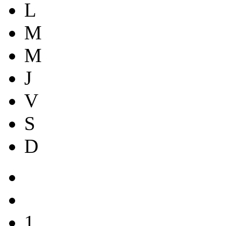
L
M
M
J
V
S
D
1