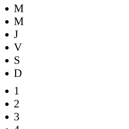
M
M
J
V
S
D
1
2
3